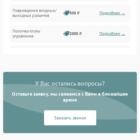
Температура и эксплуатация
Повреждение входных/
500 ₽
Подробнее →
выходных разъемов
Механические повреждения
Поломка платы
Механика
2000 ₽
Подробнее →
управления
Неисправность
3000 ₽
Подробнее →
трансформатора
Повреждение
500 ₽
Подробнее →
конденсаторов
У Вас остались вопросы?
Поломка предохранителя
100 ₽
Подробнее →
Оставьте заявку, мы свяжемся с Вами в ближайшее
время
Неисправность системы
1000 ₽
Подробнее →
охлаждения
Заказать звонок
Неисправность
500 ₽
Подробнее →
индикаторов