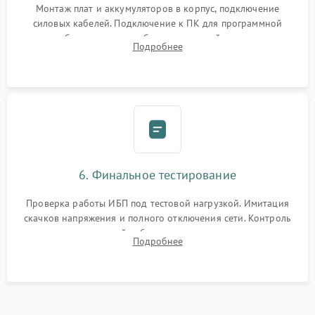
Монтаж плат и аккумуляторов в корпус, подключение
силовых кабелей. Подключение к ПК для программной
калибровки констант батареи, настройки порогов
Подробнее
срабатывания AVR и сброса счетчиков старения АКБ.
6. Финальное тестирование
Проверка работы ИБП под тестовой нагрузкой. Имитация
скачков напряжения и полного отключения сети. Контроль
времени автономной работы, температурного режима и
Подробнее
корректности формы выходного сигнала.