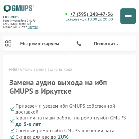
+7 (395) 248-47-56
FIX-GMUPS
Ежедневно, с 10:00 до 20:00
Ремонт устройств GMUPS
Специализированный
cервисный центр г.
Иркутск
Мы ремонтируем
Позвонить
утске
ИБП GMUPS замена аудио выхода
Замена аудио выхода на ибп
GMUPS в Иркутске
Привезем и увезем ибп GMUPS собственной
доставкой
Гарантия на наши работы по ремонту ибп GMUPS
до 3-х лет
Срочный ремонт ибп GMUPS в течении часа
20%
Скидка для вас до