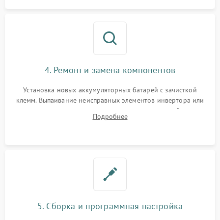
4. Ремонт и замена компонентов
Установка новых аккумуляторных батарей с зачисткой
клемм. Выпаивание неисправных элементов инвертора или
цепи зарядки и монтаж новых радиодеталей.
Подробнее
Восстановление поврежденных токоведущих дорожек и
замена реле.
5. Сборка и программная настройка