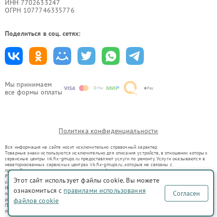
ИНН 7702633247
ОГРН 1077746335776
Поделиться в соц. сетях:
Мы принимаем
все формы оплаты
Политика конфиденциальности
Вся информация на сайте носит исключительно справочный характер.
Товарные знаки используются исключительно для описания устройств, в отношении которых
сервисные центры irk.fix-gmups.ru предоставляют услуги по ремонту. Услуги оказываются в
неавторизованных сервисных центрах irk.fix-gmups.ru, которые не связаны с
правообладателями товарных знаков или их официальными представителями.
Ремонт осуществляется для устройств, уже введенных в гражданский оборот в соответствии
Этот сайт использует файлы cookie. Вы можете
со статьей 1487 ГК РФ.
Использование товарных знаков не преследует цели индивидуализации услуг или введения
ознакомиться с
правилами использования
Согласен
потребителей в заблуждение, а служит для информирования о предоставляемых услугах по
ремонту техники указанных брендов.
файлов cookie
Представленная на сайте информация не является публичной офертой, определяемой
положениями Статьи 437(2) Гражданского кодекса РФ