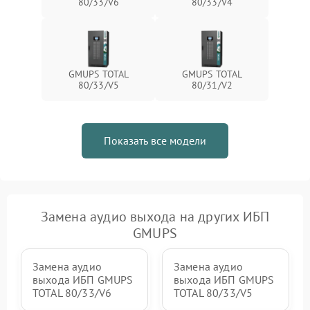
80/33/V6
80/33/V4
1500 ₽
Подробнее →
зарядки
Поломка системы защиты
1000 ₽
Подробнее →
от перегрузок
GMUPS TOTAL
GMUPS TOTAL
80/33/V5
80/31/V2
Неисправность системы
защиты от короткого
1500 ₽
Подробнее →
замыкания
Показать все модели
Повреждение системы
1000 ₽
Подробнее →
защиты от перегрева
Неисправность системы
защиты от
1500 ₽
Подробнее →
перенапряжения
Замена аудио выхода на других ИБП
GMUPS
Замена аудио
Замена аудио
выхода ИБП GMUPS
выхода ИБП GMUPS
TOTAL 80/33/V6
TOTAL 80/33/V5