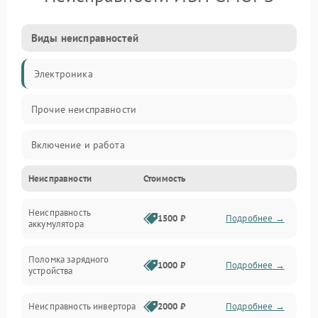
Виды неисправностей
Электроника
Прочие неисправности
Включение и работа
Неисправности
Стоимость
Работа с нагрузкой
Неисправность
Звук и индикация
1500 ₽
Подробнее →
аккумулятора
Питание и режимы
Поломка зарядного
1000 ₽
Подробнее →
устройства
Интерфейсы и связь
Неисправность инвертора
2000 ₽
Подробнее →