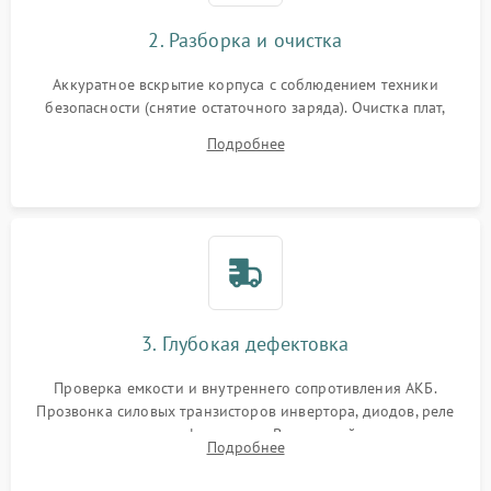
2. Разборка и очистка
Аккуратное вскрытие корпуса с соблюдением техники
безопасности (снятие остаточного заряда). Очистка плат,
радиаторов и кулеров от пыли с помощью сжатого воздуха
Подробнее
и кистей для предотвращения перегрева и замыканий.
3. Глубокая дефектовка
Проверка емкости и внутреннего сопротивления АКБ.
Прозвонка силовых транзисторов инвертора, диодов, реле
переключения и трансформатора. Визуальный поиск вздутых
Подробнее
конденсаторов и прогаров на печатной плате.