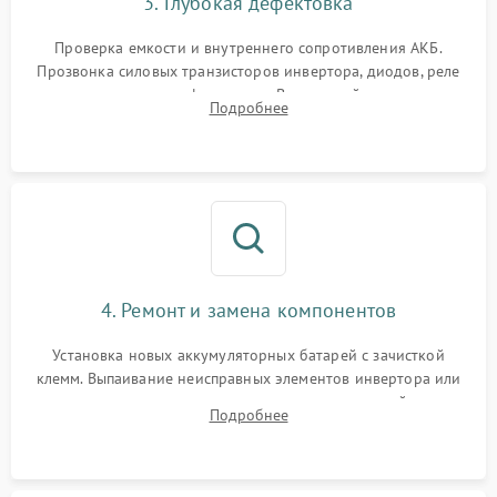
3. Глубокая дефектовка
Поломка системы защиты
1000 ₽
Подробнее →
от перегрузок
Проверка емкости и внутреннего сопротивления АКБ.
Прозвонка силовых транзисторов инвертора, диодов, реле
Неисправность системы
переключения и трансформатора. Визуальный поиск вздутых
Подробнее
защиты от короткого
1500 ₽
Подробнее →
конденсаторов и прогаров на печатной плате.
замыкания
Повреждение системы
1000 ₽
Подробнее →
защиты от перегрева
Неисправность системы
защиты от
1500 ₽
Подробнее →
перенапряжения
4. Ремонт и замена компонентов
Установка новых аккумуляторных батарей с зачисткой
клемм. Выпаивание неисправных элементов инвертора или
цепи зарядки и монтаж новых радиодеталей.
Подробнее
Восстановление поврежденных токоведущих дорожек и
замена реле.