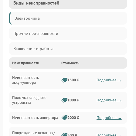
Виды неисправностей
Электроника
Прочие неисправности
Включение и работа
Неисправности
Стоимость
Работа с нагрузкой
Неисправность
Звук и индикация
1500 ₽
Подробнее →
аккумулятора
Питание и режимы
Поломка зарядного
1000 ₽
Подробнее →
устройства
Интерфейсы и связь
Неисправность инвертора
2000 ₽
Подробнее →
Температура и эксплуатация
Повреждение входных/
500 ₽
Подробнее →