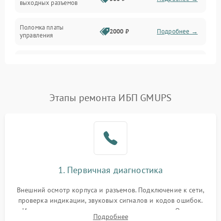
выходных разъемов
Механические повреждения
Поломка платы
Механика
2000 ₽
Подробнее →
управления
Неисправность
3000 ₽
Подробнее →
трансформатора
Повреждение
Этапы ремонта ИБП GMUPS
500 ₽
Подробнее →
конденсаторов
Поломка предохранителя
100 ₽
Подробнее →
Неисправность системы
1000 ₽
Подробнее →
охлаждения
1. Первичная диагностика
Неисправность
500 ₽
Подробнее →
Внешний осмотр корпуса и разъемов. Подключение к сети,
индикаторов
проверка индикации, звуковых сигналов и кодов ошибок.
Измерение входного и выходного напряжения. Оценка
Поломка фильтров
Подробнее
1000 ₽
Подробнее →