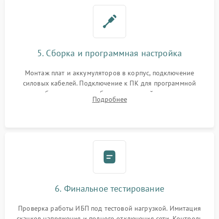
5. Сборка и программная настройка
Монтаж плат и аккумуляторов в корпус, подключение
силовых кабелей. Подключение к ПК для программной
калибровки констант батареи, настройки порогов
Подробнее
срабатывания AVR и сброса счетчиков старения АКБ.
6. Финальное тестирование
Проверка работы ИБП под тестовой нагрузкой. Имитация
скачков напряжения и полного отключения сети. Контроль