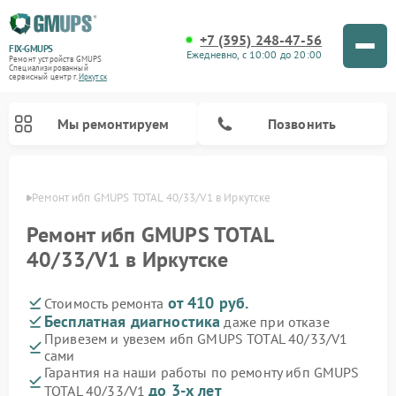
+7 (395) 248-47-56
FIX-GMUPS
Ежедневно, с 10:00 до 20:00
Ремонт устройств GMUPS
Специализированный
cервисный центр г.
Иркутск
Мы ремонтируем
Позвонить
утске
Ремонт ибп GMUPS TOTAL 40/33/V1 в Иркутске
Ремонт ибп GMUPS TOTAL
40/33/V1 в Иркутске
от 410 руб.
Стоимость ремонта
Бесплатная диагностика
даже при отказе
Привезем и увезем ибп GMUPS TOTAL 40/33/V1
сами
Гарантия на наши работы по ремонту ибп GMUPS
до 3-х лет
TOTAL 40/33/V1