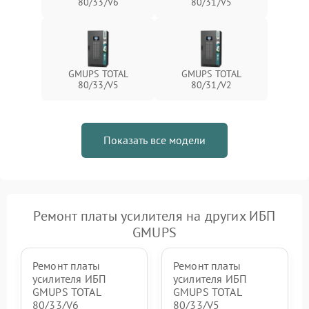
80/33/V6
80/31/V5
1500 ₽
Подробнее →
зарядки
Поломка системы защиты
1000 ₽
Подробнее →
от перегрузок
GMUPS TOTAL
GMUPS TOTAL
80/33/V5
80/31/V2
Неисправность системы
защиты от короткого
1500 ₽
Подробнее →
замыкания
Показать все модели
Повреждение системы
1000 ₽
Подробнее →
защиты от перегрева
Неисправность системы
защиты от
1500 ₽
Подробнее →
перенапряжения
Ремонт платы усилителя на других ИБП
GMUPS
Ремонт платы
Ремонт платы
усилителя ИБП
усилителя ИБП
GMUPS TOTAL
GMUPS TOTAL
80/33/V6
80/33/V5