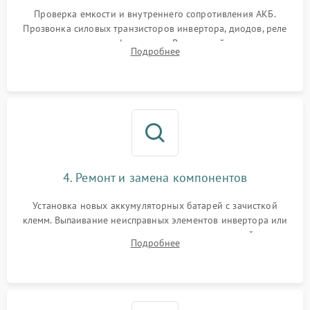
Проверка емкости и внутреннего сопротивления АКБ.
Прозвонка силовых транзисторов инвертора, диодов, реле
переключения и трансформатора. Визуальный поиск вздутых
Подробнее
конденсаторов и прогаров на печатной плате.
4. Ремонт и замена компонентов
Установка новых аккумуляторных батарей с зачисткой
клемм. Выпаивание неисправных элементов инвертора или
цепи зарядки и монтаж новых радиодеталей.
Подробнее
Восстановление поврежденных токоведущих дорожек и
замена реле.