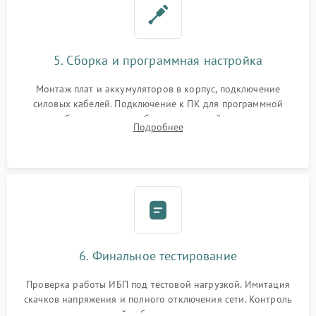
5. Сборка и программная настройка
Монтаж плат и аккумуляторов в корпус, подключение
силовых кабелей. Подключение к ПК для программной
калибровки констант батареи, настройки порогов
Подробнее
срабатывания AVR и сброса счетчиков старения АКБ.
6. Финальное тестирование
Проверка работы ИБП под тестовой нагрузкой. Имитация
скачков напряжения и полного отключения сети. Контроль
времени автономной работы, температурного режима и