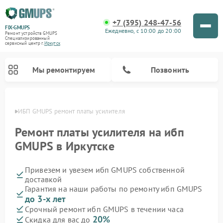
+7 (395) 248-47-56
FIX-GMUPS
Ежедневно, с 10:00 до 20:00
Ремонт устройств GMUPS
Специализированный
cервисный центр г.
Иркутск
Мы ремонтируем
Позвонить
утске
ИБП GMUPS ремонт платы усилителя
Ремонт платы усилителя на ибп
GMUPS в Иркутске
Привезем и увезем ибп GMUPS собственной
доставкой
Гарантия на наши работы по ремонту ибп GMUPS
до 3-х лет
Срочный ремонт ибп GMUPS в течении часа
20%
Скидка для вас до