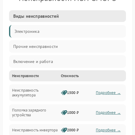
Виды неисправностей
Электроника
Прочие неисправности
Включение и работа
Неисправности
Стоимость
Работа с нагрузкой
Неисправность
Звук и индикация
1500 ₽
Подробнее →
аккумулятора
Питание и режимы
Поломка зарядного
1000 ₽
Подробнее →
устройства
Интерфейсы и связь
Неисправность инвертора
2000 ₽
Подробнее →