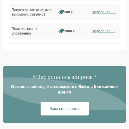
Температура и эксплуатация
Повреждение входных/
500 ₽
Подробнее →
выходных разъемов
Механические повреждения
Поломка платы
Механика
2000 ₽
Подробнее →
управления
Неисправность
3000 ₽
Подробнее →
трансформатора
Повреждение
500 ₽
Подробнее →
конденсаторов
У Вас остались вопросы?
Поломка предохранителя
100 ₽
Подробнее →
Оставьте заявку, мы свяжемся с Вами в ближайшее
время
Неисправность системы
1000 ₽
Подробнее →
охлаждения
Заказать звонок
Неисправность
500 ₽
Подробнее →
индикаторов