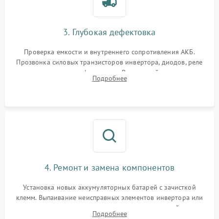
3. Глубокая дефектовка
Проверка емкости и внутреннего сопротивления АКБ.
Прозвонка силовых транзисторов инвертора, диодов, реле
переключения и трансформатора. Визуальный поиск вздутых
Подробнее
конденсаторов и прогаров на печатной плате.
4. Ремонт и замена компонентов
Установка новых аккумуляторных батарей с зачисткой
клемм. Выпаивание неисправных элементов инвертора или
цепи зарядки и монтаж новых радиодеталей.
Подробнее
Восстановление поврежденных токоведущих дорожек и