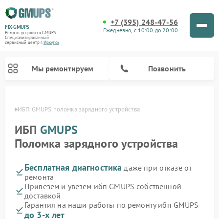
+7 (395) 248-47-56
FIX-GMUPS
Ежедневно, с 10:00 до 20:00
Ремонт устройств GMUPS
Специализированный
cервисный центр г.
Иркутск
Мы ремонтируем
Позвонить
утске
ИБП GMUPS поломка зарядного устройства
ИБП
GMUPS
Поломка зарядного устройства
Бесплатная диагностика
даже при отказе от
ремонта
Привезем и увезем ибп GMUPS собственной
доставкой
Гарантия на наши работы по ремонту ибп GMUPS
до 3-х лет