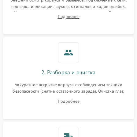
Внешний осмотр корпуса и разъемов. Подключение к сети,
проверка индикации, звуковых сигналов и кодов ошибок.
Измерение входного и выходного напряжения. Оценка
Подробнее
реакции ИБП на отключение основного питания без
нагрузки.
2. Разборка и очистка
Аккуратное вскрытие корпуса с соблюдением техники
безопасности (снятие остаточного заряда). Очистка плат,
радиаторов и кулеров от пыли с помощью сжатого воздуха
Подробнее
и кистей для предотвращения перегрева и замыканий.