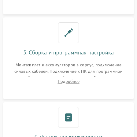
замена реле.
5. Сборка и программная настройка
Монтаж плат и аккумуляторов в корпус, подключение
силовых кабелей. Подключение к ПК для программной
калибровки констант батареи, настройки порогов
Подробнее
срабатывания AVR и сброса счетчиков старения АКБ.