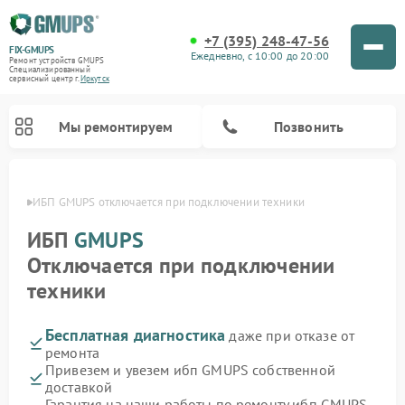
+7 (395) 248-47-56
FIX-GMUPS
Ежедневно, с 10:00 до 20:00
Ремонт устройств GMUPS
Специализированный
cервисный центр г.
Иркутск
Мы ремонтируем
Позвонить
утске
ИБП GMUPS отключается при подключении техники
ИБП
GMUPS
Отключается при подключении
техники
Бесплатная диагностика
даже при отказе от
ремонта
Привезем и увезем ибп GMUPS собственной
доставкой
Гарантия на наши работы по ремонту ибп GMUPS