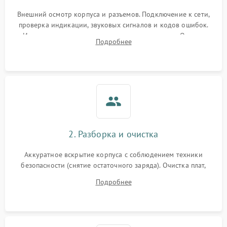
Внешний осмотр корпуса и разъемов. Подключение к сети,
проверка индикации, звуковых сигналов и кодов ошибок.
Измерение входного и выходного напряжения. Оценка
Подробнее
реакции ИБП на отключение основного питания без
нагрузки.
2. Разборка и очистка
Аккуратное вскрытие корпуса с соблюдением техники
безопасности (снятие остаточного заряда). Очистка плат,
радиаторов и кулеров от пыли с помощью сжатого воздуха
Подробнее
и кистей для предотвращения перегрева и замыканий.