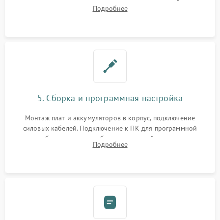
цепи зарядки и монтаж новых радиодеталей.
Подробнее
Восстановление поврежденных токоведущих дорожек и
замена реле.
5. Сборка и программная настройка
Монтаж плат и аккумуляторов в корпус, подключение
силовых кабелей. Подключение к ПК для программной
калибровки констант батареи, настройки порогов
Подробнее
срабатывания AVR и сброса счетчиков старения АКБ.