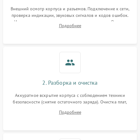
Внешний осмотр корпуса и разъемов. Подключение к сети,
проверка индикации, звуковых сигналов и кодов ошибок.
Измерение входного и выходного напряжения. Оценка
Подробнее
реакции ИБП на отключение основного питания без
нагрузки.
2. Разборка и очистка
Аккуратное вскрытие корпуса с соблюдением техники
безопасности (снятие остаточного заряда). Очистка плат,
радиаторов и кулеров от пыли с помощью сжатого воздуха
Подробнее
и кистей для предотвращения перегрева и замыканий.