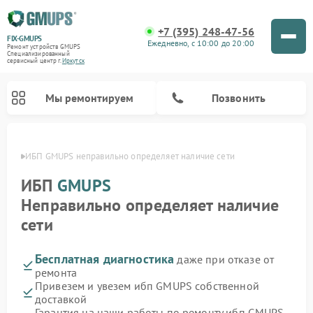
+7 (395) 248-47-56
FIX-GMUPS
Ежедневно, с 10:00 до 20:00
Ремонт устройств GMUPS
Специализированный
cервисный центр г.
Иркутск
Мы ремонтируем
Позвонить
утске
ИБП GMUPS неправильно определяет наличие сети
ИБП
GMUPS
Неправильно определяет наличие
сети
Бесплатная диагностика
даже при отказе от
ремонта
Привезем и увезем ибп GMUPS собственной
доставкой
Гарантия на наши работы по ремонту ибп GMUPS