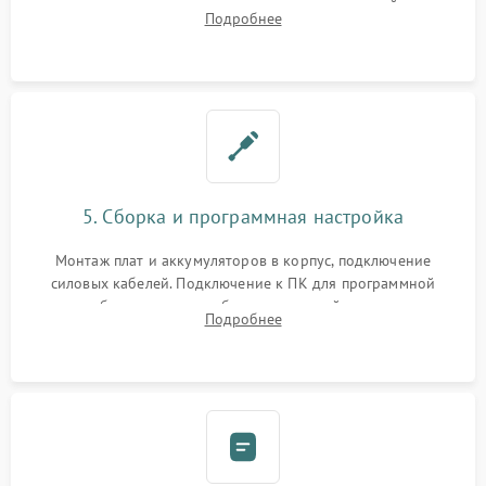
цепи зарядки и монтаж новых радиодеталей.
Подробнее
Восстановление поврежденных токоведущих дорожек и
замена реле.
5. Сборка и программная настройка
Монтаж плат и аккумуляторов в корпус, подключение
силовых кабелей. Подключение к ПК для программной
калибровки констант батареи, настройки порогов
Подробнее
срабатывания AVR и сброса счетчиков старения АКБ.