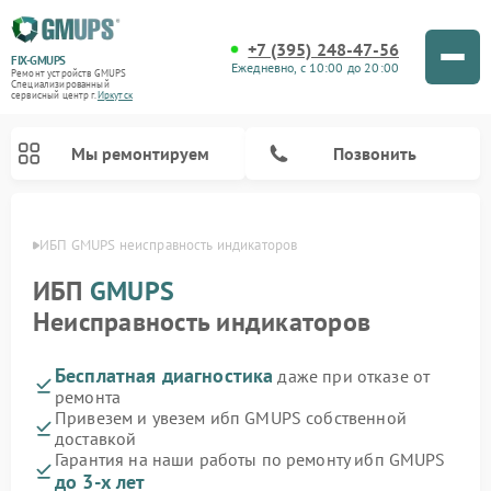
+7 (395) 248-47-56
FIX-GMUPS
Ежедневно, с 10:00 до 20:00
Ремонт устройств GMUPS
Специализированный
cервисный центр г.
Иркутск
Мы ремонтируем
Позвонить
утске
ИБП GMUPS неисправность индикаторов
ИБП
GMUPS
Неисправность индикаторов
Бесплатная диагностика
даже при отказе от
ремонта
Привезем и увезем ибп GMUPS собственной
доставкой
Гарантия на наши работы по ремонту ибп GMUPS
до 3-х лет