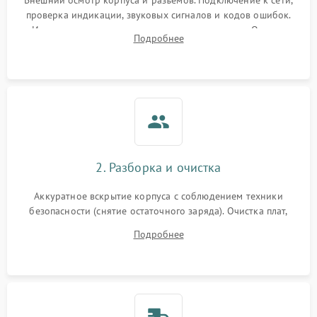
Внешний осмотр корпуса и разъемов. Подключение к сети,
проверка индикации, звуковых сигналов и кодов ошибок.
Измерение входного и выходного напряжения. Оценка
Подробнее
реакции ИБП на отключение основного питания без
нагрузки.
2. Разборка и очистка
Аккуратное вскрытие корпуса с соблюдением техники
безопасности (снятие остаточного заряда). Очистка плат,
радиаторов и кулеров от пыли с помощью сжатого воздуха
Подробнее
и кистей для предотвращения перегрева и замыканий.