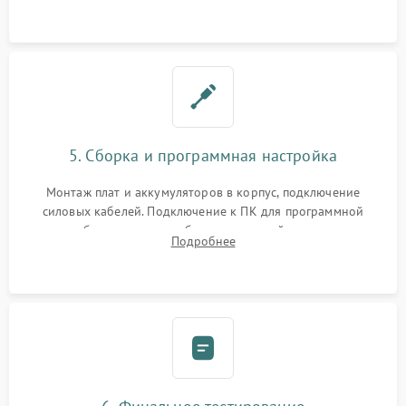
замена реле.
5. Сборка и программная настройка
Монтаж плат и аккумуляторов в корпус, подключение
силовых кабелей. Подключение к ПК для программной
калибровки констант батареи, настройки порогов
Подробнее
срабатывания AVR и сброса счетчиков старения АКБ.