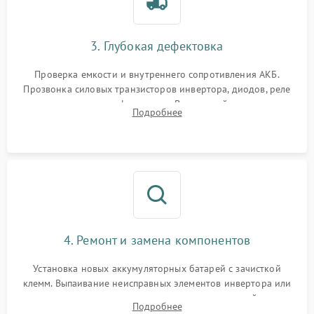
3. Глубокая дефектовка
Проверка емкости и внутреннего сопротивления АКБ.
Прозвонка силовых транзисторов инвертора, диодов, реле
переключения и трансформатора. Визуальный поиск вздутых
Подробнее
конденсаторов и прогаров на печатной плате.
4. Ремонт и замена компонентов
Установка новых аккумуляторных батарей с зачисткой
клемм. Выпаивание неисправных элементов инвертора или
цепи зарядки и монтаж новых радиодеталей.
Подробнее
Восстановление поврежденных токоведущих дорожек и