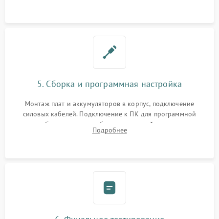
замена реле.
5. Сборка и программная настройка
Монтаж плат и аккумуляторов в корпус, подключение
силовых кабелей. Подключение к ПК для программной
калибровки констант батареи, настройки порогов
Подробнее
срабатывания AVR и сброса счетчиков старения АКБ.