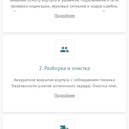
Внешний осмотр корпуса и разъемов. Подключение к сети,
проверка индикации, звуковых сигналов и кодов ошибок.
Измерение входного и выходного напряжения. Оценка
Подробнее
реакции ИБП на отключение основного питания без
нагрузки.
2. Разборка и очистка
Аккуратное вскрытие корпуса с соблюдением техники
безопасности (снятие остаточного заряда). Очистка плат,
радиаторов и кулеров от пыли с помощью сжатого воздуха
Подробнее
и кистей для предотвращения перегрева и замыканий.