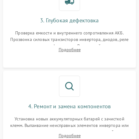
3. Глубокая дефектовка
Проверка емкости и внутреннего сопротивления АКБ.
Прозвонка силовых транзисторов инвертора, диодов, реле
переключения и трансформатора. Визуальный поиск вздутых
Подробнее
конденсаторов и прогаров на печатной плате.
4. Ремонт и замена компонентов
Установка новых аккумуляторных батарей с зачисткой
клемм. Выпаивание неисправных элементов инвертора или
цепи зарядки и монтаж новых радиодеталей.
Подробнее
Восстановление поврежденных токоведущих дорожек и