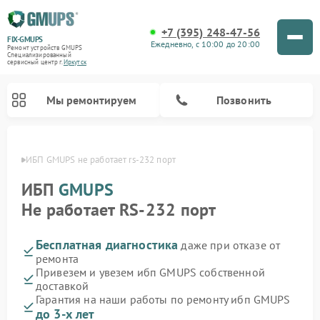
+7 (395) 248-47-56
FIX-GMUPS
Ежедневно, с 10:00 до 20:00
Ремонт устройств GMUPS
Специализированный
cервисный центр г.
Иркутск
Мы ремонтируем
Позвонить
утске
ИБП GMUPS не работает rs-232 порт
ИБП
GMUPS
Не работает RS-232 порт
Бесплатная диагностика
даже при отказе от
ремонта
Привезем и увезем ибп GMUPS собственной
доставкой
Гарантия на наши работы по ремонту ибп GMUPS
до 3-х лет